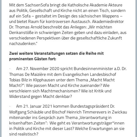
Mit dem SachsenSofa bringt die Katholische Akademie Akteure
aus Politik, Gesellschaft und Kirche nicht an einen Tisch, sondern
auf ein Sofa – gestaltet im Design des sächsischen Wappens –
und bietet Raum für kontroversen Austausch. Akademiedirektor
Dr. Thomas Arnold beschreibt das Anliegen: „Wir möchten
Denkanstöße in schwierigen Zeiten geben und dazu einladen, aus
verschiedenen Perspektiven über die gesellschaftliche Zukunft
nachzudenken.“
Zwei weitere Veranstaltungen setzen die Reihe mit
prominenten Gästen fort:
Am 27. November 2020 spricht Bundesinnenminister a.D. Dr.
·
Thomas De Maizière mit dem Evangelischen Landesbischof
Tobias Bilz in Klipphausen unter dem Thema „Macht Macht
Macht?“: Wie passen Macht und Kirche zueinander? Wie
verschleiern sich Machtmechanismen? Wie ist Kritik und
Widerstand gegen Macht denkbar?
Am 21. Januar 2021 kommen Bundestagspräsident Dr.
·
Wolfgang Schäuble und Bischof Heinrich Timmerevers in Zwickau
miteinander ins Gespräch zum Thema „Verantwortung in
krisenhaften Zeiten“: Wie geht es Verantwortungsträger*innen
in Politik und Kirche mit dieser Last? Welche Erwartungen an sie
sind realistisch?