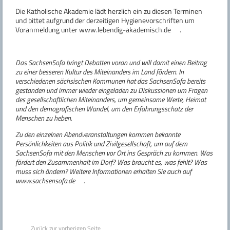
Die Katholische Akademie lädt herzlich ein zu diesen Terminen
und bittet aufgrund der derzeitigen Hygienevorschriften um
Voranmeldung unter
www.lebendig-akademisch.de
.
Das SachsenSofa bringt Debatten voran und will damit einen Beitrag
zu einer besseren Kultur des Miteinanders im Land fördern. In
verschiedenen sächsischen Kommunen hat das SachsenSofa bereits
gestanden und immer wieder eingeladen zu Diskussionen um Fragen
des gesellschaftlichen Miteinanders, um gemeinsame Werte, Heimat
und den demografischen Wandel, um den Erfahrungsschatz der
Menschen zu heben.
Zu den einzelnen Abendveranstaltungen kommen bekannte
Persönlichkeiten aus Politik und Zivilgesellschaft, um auf dem
SachsenSofa mit den Menschen vor Ort ins Gespräch zu kommen. Was
fördert den Zusammenhalt im Dorf? Was braucht es, was fehlt? Was
muss sich ändern? Weitere Informationen erhalten Sie auch auf
www.sachsensofa.de
.
Zurück zur vorherigen Seite