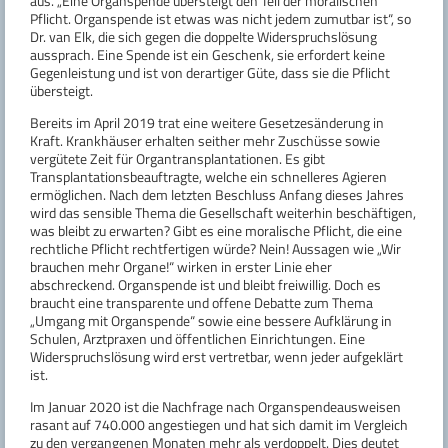
aus. „Eine Organspende übersteigt den Teil der moralischen
Pflicht. Organspende ist etwas was nicht jedem zumutbar ist“, so
Dr. van Elk, die sich gegen die doppelte Widerspruchslösung
aussprach. Eine Spende ist ein Geschenk, sie erfordert keine
Gegenleistung und ist von derartiger Güte, dass sie die Pflicht
übersteigt.
Bereits im April 2019 trat eine weitere Gesetzesänderung in
Kraft. Krankhäuser erhalten seither mehr Zuschüsse sowie
vergütete Zeit für Organtransplantationen. Es gibt
Transplantationsbeauftragte, welche ein schnelleres Agieren
ermöglichen. Nach dem letzten Beschluss Anfang dieses Jahres
wird das sensible Thema die Gesellschaft weiterhin beschäftigen,
was bleibt zu erwarten? Gibt es eine moralische Pflicht, die eine
rechtliche Pflicht rechtfertigen würde? Nein! Aussagen wie „Wir
brauchen mehr Organe!“ wirken in erster Linie eher
abschreckend. Organspende ist und bleibt freiwillig. Doch es
braucht eine transparente und offene Debatte zum Thema
„Umgang mit Organspende“ sowie eine bessere Aufklärung in
Schulen, Arztpraxen und öffentlichen Einrichtungen. Eine
Widerspruchslösung wird erst vertretbar, wenn jeder aufgeklärt
ist.
Im Januar 2020 ist die Nachfrage nach Organspendeausweisen
rasant auf 740.000 angestiegen und hat sich damit im Vergleich
zu den vergangenen Monaten mehr als verdoppelt. Dies deutet