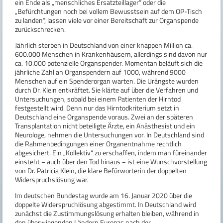
ein Ende als „menschliches Ersatzteillager“ oder die
„Befürchtungen noch bei vollem Bewusstsein auf dem OP-Tisch
zu landen“, lassen viele vor einer Bereitschaft zur Organspende
zurückschrecken.
Jährlich sterben in Deutschland von einer knappen Million ca.
600.000 Menschen in Krankenhäusern, allerdings sind davon nur
ca. 10.000 potenzielle Organspender. Momentan beläuft sich die
jährliche Zahl an Organspendern auf 1000, während 9000
Menschen auf ein Spenderorgan warten. Die Urängste wurden
durch Dr. Klein entkräftet. Sie klärte auf über die Verfahren und
Untersuchungen, sobald bei einem Patienten der Hirntod
festgestellt wird. Denn nur das Hirntodkriterium setzt in
Deutschland eine Organspende voraus. Zwei an der späteren
Transplantation nicht beteiligte Ärzte, ein Anästhesist und ein
Neurologe, nehmen die Untersuchungen vor. In Deutschland sind
die Rahmenbedingungen einer Organentnahme rechtlich
abgesichert. Ein „Kollektiv“ zu erschaffen, indem man füreinander
einsteht − auch über den Tod hinaus − ist eine Wunschvorstellung
von Dr. Patricia Klein, die klare Befürworterin der doppelten
Widerspruchslösung war.
Im deutschen Bundestag wurde am 16. Januar 2020 über die
doppelte Widerspruchlösung abgestimmt. In Deutschland wird
zunächst die Zustimmungslösung erhalten bleiben, während in
den überwiegenden Ländern Europas nach der