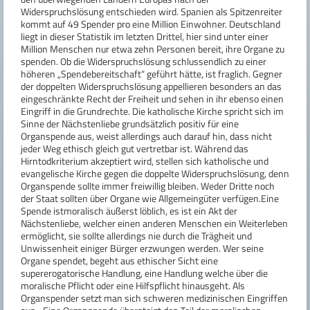
Widerspruchslösung entschieden wird. Spanien als Spitzenreiter
kommt auf 49 Spender pro eine Million Einwohner. Deutschland
liegt in dieser Statistik im letzten Drittel, hier sind unter einer
Million Menschen nur etwa zehn Personen bereit, ihre Organe zu
spenden. Ob die Widerspruchslösung schlussendlich zu einer
höheren „Spendebereitschaft“ geführt hätte, ist fraglich. Gegner
der doppelten Widerspruchslösung appellieren besonders an das
eingeschränkte Recht der Freiheit und sehen in ihr ebenso einen
Eingriff in die Grundrechte. Die katholische Kirche spricht sich im
Sinne der Nächstenliebe grundsätzlich positiv für eine
Organspende aus, weist allerdings auch darauf hin, dass nicht
jeder Weg ethisch gleich gut vertretbar ist. Während das
Hirntodkriterium akzeptiert wird, stellen sich katholische und
evangelische Kirche gegen die doppelte Widerspruchslösung, denn
Organspende sollte immer freiwillig bleiben. Weder Dritte noch
der Staat sollten über Organe wie Allgemeingüter verfügen.Eine
Spende istmoralisch äußerst löblich, es ist ein Akt der
Nächstenliebe, welcher einen anderen Menschen ein Weiterleben
ermöglicht, sie sollte allerdings nie durch die Trägheit und
Unwissenheit einiger Bürger erzwungen werden. Wer seine
Organe spendet, begeht aus ethischer Sicht eine
supererogatorische Handlung, eine Handlung welche über die
moralische Pflicht oder eine Hilfspflicht hinausgeht. Als
Organspender setzt man sich schweren medizinischen Eingriffen