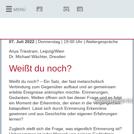
MENÜ
©
Copyright
07. Juli 2022
| Donnerstag | 19:00 Uhr | Ateliergespräche
Anya Triestram, Leipzig/Wien
Dr. Michael Wächter, Dresden
Weißt du noch?
Weißt du noch? – Ein Satz, der fast melancholisch
Verbindung zum Gegenüber aufbaut und an gemeinsam
erlebte Ereignisse anknüpfen möchte. Erinnerungen,
Gedanken, Welten öffnen sich bei dieser Frage und es folgt
Ateliergesprä
ein Moment der Erkenntnis, der einen in die Vergangenheit
katapultiert. Lässt sich durch Erinnerung Erkenntnis
gewinnen und aus Geschichte oder eigenen Erfahrungen
lernen?
Zugleich stellt sich die Frage, was eigentlich Erinnerung ist?