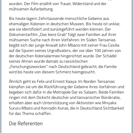
wurden. Der Film erzählt von Trauer, Widerstand und der
mühsamen Aufarbeitung.
Bis heute lagern Zehntausende menschliche Gebeine aus
ehemaligen Kolonien in deutschen Museen. Bis heute ist unklar,
wie sie identifiziert und zurückgeführt werden können. Der
Dokumentarfilm „Das leere Grab“ folgt zwei Familien auf ihrer
mühsamen Suche nach ihren Vorfahren: Im Süden Tansanias
begibt sich der junge Anwalt John Mbano mit seiner Frau Cesilia
auf die Spuren seines Urgroßvaters, der vor über 100 Jahren von
der deutschen Kolonialarmee hingerichtet wurde. Der Schädel
seines Ahnen wurde damals zu rassistischen
„Forschungszwecken“ nach Deutschland gebracht; die Familie
wird bis heute von diesem Schmerz heimgesucht.
Ähnlich geht es Felix und Ernest Kaaya: Im Norden Tansanias
kämpfen sie um die Rückführung der Gebeine ihres Vorfahren und
begeben sich dafür in die Metropole Dar es Salaam. Beide Familien
ringen mit dem Dickicht deutscher und tansanischer Bürokratie,
erhalten aber auch Unterstützung von Aktivisten wie Mnyaka
Sururu Mboro und Konradin Kunze, die in Deutschland Sichtbarkeit
für das Thema schaffen.
Die Referenten