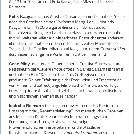
Ab 17 Uhr Gespräch mit Felix Kaaya, Cece Mlay und Isabelle
Reimann:
reist aus Arusha (Tansania) an und ist auf der Suche
Felix Kaaya
nach den Gebeinen seines Vorfahren Mangi Lobulu Matinda
Kaaya. Im Jahr 1900 weigerte dieser sich, der deutschen
Kolonialverwaltung sein Land zu überlassen und wurde deshalb
mit 18 weiteren Männern hingerichtet. Er spricht unter anderem
über die retraumatisierenden und schmerzvollen Momente der
Trauer, die die Familien Mbano und Kaaya und deren
Communities
durchleben, solange ihre Vorfahren nicht bei ihnen sind.
arbeitet als Filmemacherin, Creative Supervisor und
Cece Mlay
Regisseurin bei
in Dar es Salaam (Tansania)
Kijiweni Productions
und hat den Film “Das leere Grab” als Co-Regisseurin mit
produziert. Sie hat Erfahrung in der Produktion und Präsentation
von Filmen und betreut junge Filmemacher*innen. Sie verfolgt
interdisziplinäre Ansätze und setzt sich mit sozialen, politischen
und historischen Themen auseinander.
(Leipzig) promoviert an der HU Berlin zum
Isabelle Reimann
Umgang mit der „Rehumanisierung“ von menschlichen Gebeinen
aus kolonialen Kontexten in deutschen Sammlungs- und
Forschungseinrichtungen. Als selbstständige
Provenienzforscherin arbeitete sie für die Staatlichen
Kunstsammlungen Dresden zu
aus dem
ancestral remains