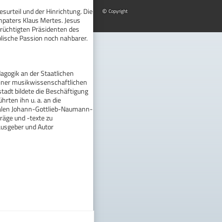
surteil und der Hinrichtung. Die
©
Copyright
npaters Klaus Mertes. Jesus
erüchtigten Präsidenten des
iblische Passion noch nahbarer.
gogik an der Staatlichen
einer musikwissenschaftlichen
tadt bildete die Beschäftigung
rten ihn u. a. an die
nalen Johann-Gottlieb-Naumann-
träge und -texte zu
rausgeber und Autor