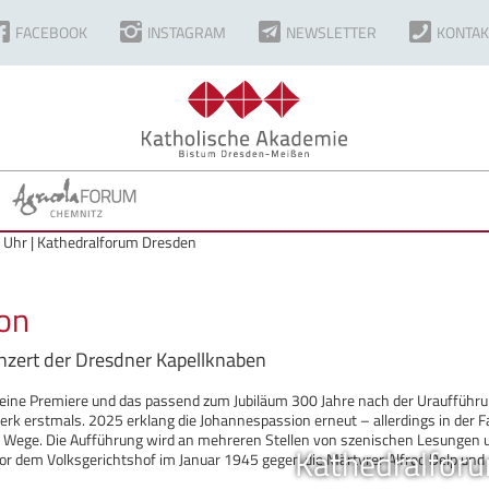
FACEBOOK
INSTAGRAM
NEWSLETTER
KONTAK
 Uhr | Kathedralforum Dresden
on
zert der Dresdner Kapellknaben
 eine Premiere und das passend zum Jubiläum 300 Jahre nach der Urauffüh
rk erstmals. 2025 erklang die Johannespassion erneut – allerdings in der
 Wege. Die Aufführung wird an mehreren Stellen von szenischen Lesungen u
Kathedralfor
r dem Volksgerichtshof im Januar 1945 gegen die Märtyrer Alfred Delp un