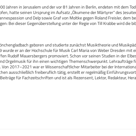
000 Jahren in Jerusalem und der vor 81 Jahren in Berlin, endeten mit dem Tode
üpfen, hatte seinen Ursprung im Aufsatz „Ökumene der Märtyrer“ des Jesuite
ohannespassion und Delp sowie Graf von Moltke gegen Roland Freisler, dem b
gen: Bei dieser Gegenüberstellung unter der Regie von Till Krabbe wird die b
nchengladbach geboren und studierte zunächst Musiktheorie und Musikpäda
9 wurde er an der Hochschule für Musik Carl Maria von Weber Dresden mit 
fen Rudolf Mauersbergers promoviert. Schon vor seinen Studien in der Elbes
und Orgelmusik für ihn einen wichtigen Themenschwerpunkt. Lehraufträge füh
. Von 2017–2021 war er Wissenschaftlicher Mitarbeiter bei der Internatio
hen ausschließlich freiberuflich tätig, erstellt er regelmäßig Einführungsvor
 Beiträge für Fachzeitschriften und ist als Rezensent, Lektor, Redakteur, He