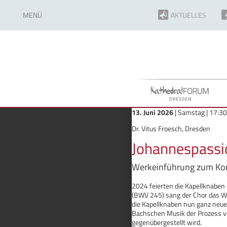
MENÜ
AKTUELLES
13. Juni 2026
| Samstag | 17:30
Dr. Vitus Froesch, Dresden
Johannespassi
Werkeinführung zum Kon
2024 feierten die Kapellknaben
(BWV 245) sang der Chor das We
die Kapellknaben nun ganz neue
Bachschen Musik der Prozess vo
gegenübergestellt wird.