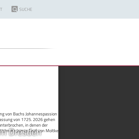
T
SUCHE
rung von Bachs Johannespassion
 Fassung von 1725. 2026 gehen
nterbrochen, in denen der
um Dresden
d Helmuth James Graf von Moltke