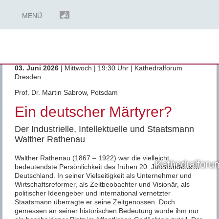
MENÜ
©
Copyright
03. Juni 2026
| Mittwoch | 19:30 Uhr | Kathedralforum
Dresden
Prof. Dr. Martin Sabrow, Potsdam
Ein deutscher Märtyrer?
Der Industrielle, Intellektuelle und Staatsmann
Walther Rathenau
Walther Rathenau (1867 – 1922) war die vielleicht
Kathedralforu
bedeutendste Persönlichkeit des frühen 20. Jahrhunderts in
Deutschland. In seiner Vielseitigkeit als Unternehmer und
Wirtschaftsreformer, als Zeitbeobachter und Visionär, als
politischer Ideengeber und international vernetzter
Staatsmann überragte er seine Zeitgenossen. Doch
gemessen an seiner historischen Bedeutung wurde ihm nur