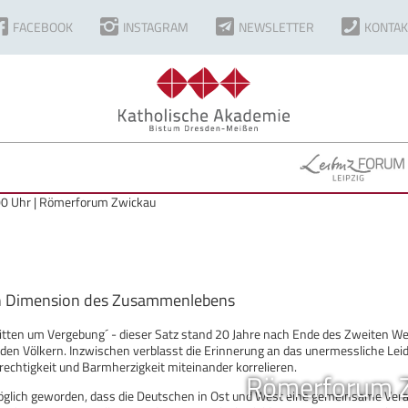
FACEBOOK
INSTAGRAM
NEWSLETTER
KONTAK
:00 Uhr | Römerforum Zwickau
en Dimension des Zusammenlebens
ten um Vergebung´ - dieser Satz stand 20 Jahre nach Ende des Zweiten Weltk
den Völkern. Inzwischen verblasst die Erinnerung an das unermessliche Leid
echtigkeit und Barmherzigkeit miteinander korrelieren.
Römerforum 
öglich geworden, dass die Deutschen in Ost und West eine gemeinsame Verant