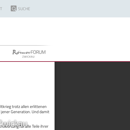
T
SUCHE
rieg trotz allen erlittenen
 jener Generation. Und damit
Zwickau
wortung für alle Teile ihrer