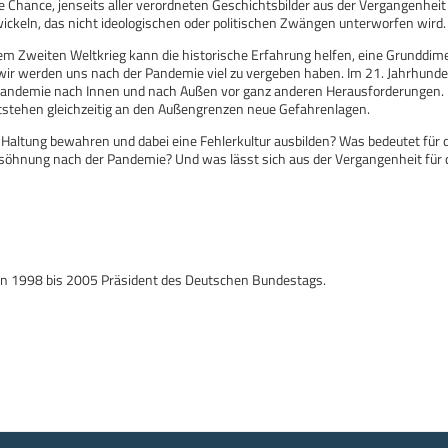
 Chance, jenseits aller verordneten Geschichtsbilder aus der Vergangenheit 
ckeln, das nicht ideologischen oder politischen Zwängen unterworfen wird.
dem Zweiten Weltkrieg kann die historische Erfahrung helfen, eine Grunddi
wir werden uns nach der Pandemie viel zu vergeben haben. Im 21. Jahrhunder
andemie nach Innen und nach Außen vor ganz anderen Herausforderungen.
entstehen gleichzeitig an den Außengrenzen neue Gefahrenlagen.
 Haltung bewahren und dabei eine Fehlerkultur ausbilden? Was bedeutet für 
öhnung nach der Pandemie? Und was lässt sich aus der Vergangenheit für 
von 1998 bis 2005 Präsident des Deutschen Bundestags.